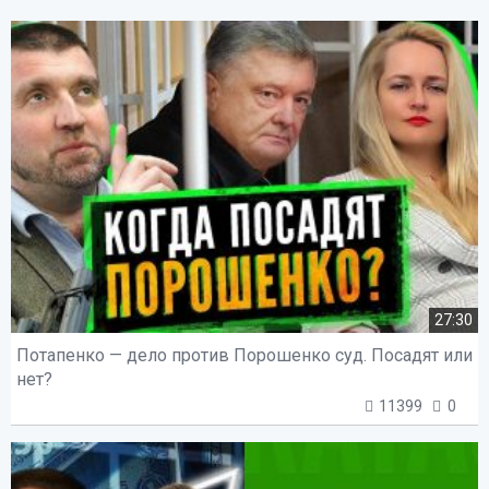
27:30
Потапенко — дело против Порошенко суд. Посадят или
нет?
11399
0