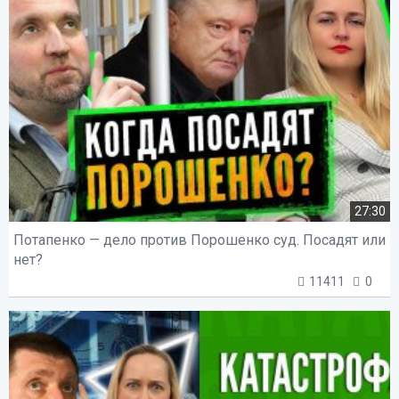
27:30
Потапенко — дело против Порошенко суд. Посадят или
нет?
11411
0