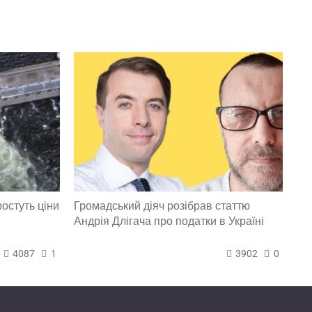
ростуть ціни
Громадський діяч розібрав статтю
Андрія Длігача про податки в Україні
4087
1
3902
0