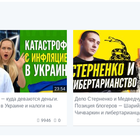
23:54
— куда деваются деньги.
Дело Стерненко и Медведчу
в Украине и налоги на
Позиция блогеров — Шарий
Чичваркин и либертарианц
9946
0