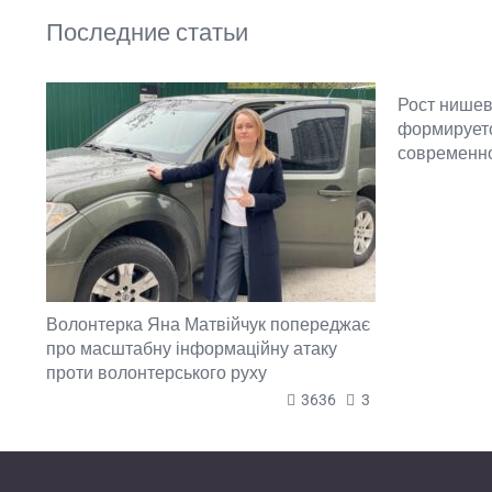
Последние статьи
Рост нишев
формируетс
современн
Волонтерка Яна Матвійчук попереджає
про масштабну інформаційну атаку
проти волонтерського руху
3636
3