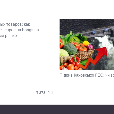
ых товаров: как
я спрос на bongs на
ом рынке
Підрив Каховської ГЕС: чи з
373
1