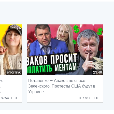
error link
23:48
к.
Потапенко — Аваков не спасет
,
Зеленского. Протесты США будут в
ы.
Украине.
8754
0
7787
0