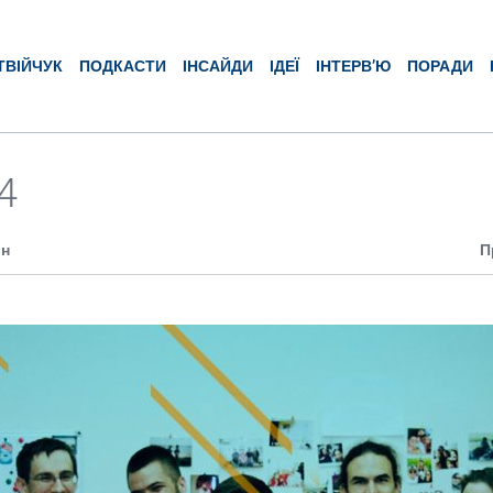
ТВІЙЧУК
ПОДКАСТИ
ІНСАЙДИ
ІДЕЇ
ІНТЕРВ’Ю
ПОРАДИ
4
ин
П