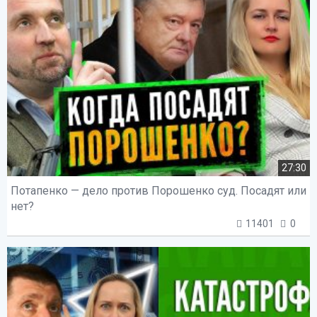
27:30
Потапенко — дело против Порошенко суд. Посадят или
нет?
11401
0