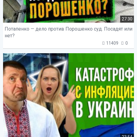
27:30
Потапенко — дело против Порошенко суд. Посадят или
нет?
11409
0
23:54