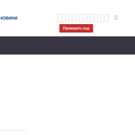
НОВИНИ
Проверить код
.
4WkxIawfHQ
сылку на