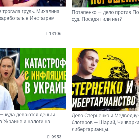
з трогала грудь. Михалина
Потапенко — дело против П
 заработать в Инстаграм
суд. Посадят или нет?
13106
— куда деваются деньги.
Дело Стерненко и Медведчук
 Украине и налоги на
блогеров — Шарий, Чичварки
либертарианцы.
9953