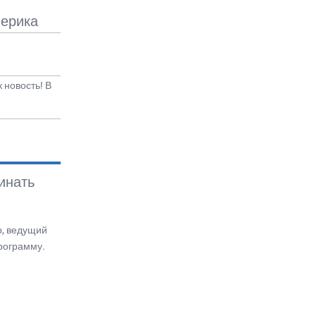
мерика
к новость! В
инать
р, ведущий
программу.