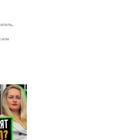
атель,
ж или