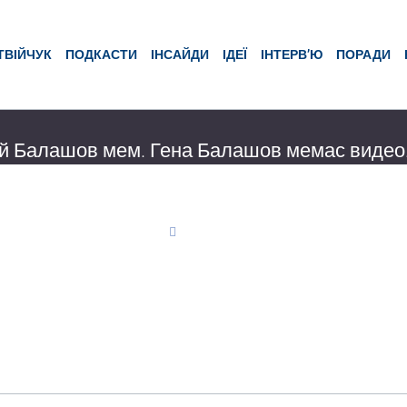
ТВІЙЧУК
ПОДКАСТИ
ІНСАЙДИ
ІДЕЇ
ІНТЕРВ’Ю
ПОРАДИ
й Балашов мем. Гена Балашов мемас видео
 - Балашов подсел на кокос. Партия 5.10 всё. ➡️ https://youtu.be/R
свободно использовать. При использовании в описании вставлять с
ео на канале Полит Арена.
чук
019 03:34
1709