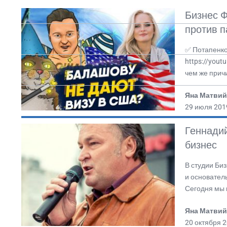
Бизнес 
против п
✅ Потапенко:
https://yout
чем же прич
Яна Матвий
29 июля 201
Геннади
бизнес
В студии Би
и основател
Сегодня мы 
Яна Матвий
20 октября 