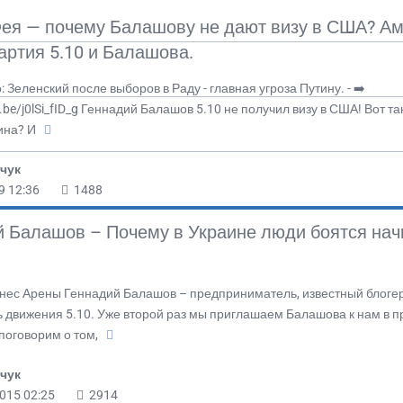
Фея — почему Балашову не дают визу в США? А
артия 5.10 и Балашова.
 Зеленский после выборов в Раду - главная угроза Путину. - ➡️
u.be/j0lSi_fID_g Геннадий Балашов 5.10 не получил визу в США! Вот та
ина? И
чук
9 12:36
1488
й Балашов – Почему в Украине люди боятся нач
знес Арены Геннадий Балашов – предприниматель, известный блоге
ь движения 5.10. Уже второй раз мы приглашаем Балашова к нам в 
поговорим о том,
чук
2015 02:25
2914