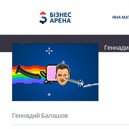
ЯНА МА
Геннади
✅ Бизнес Фея
Видео можно 
исходное вид
Яна Матвий
02 декабря 2
Геннадий Балашов