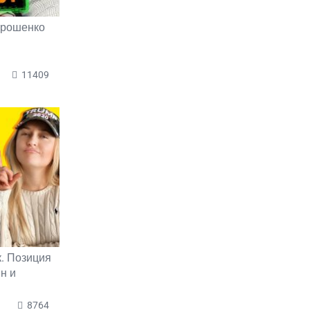
орошенко
11409
. Позиция
н и
8764