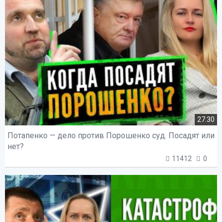
27:30
Потапенко — дело против Порошенко суд. Посадят или
нет?
11412
0