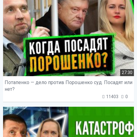
27:30
Потапенко — дело против Порошенко суд. Посадят или
нет?
11403
0