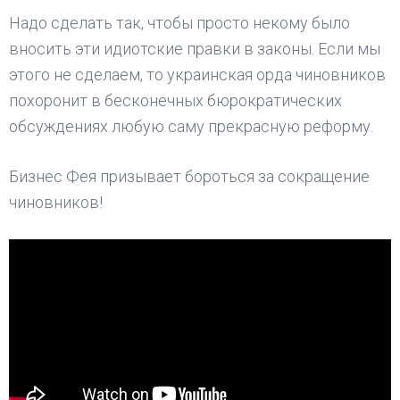
Надо сделать так, чтобы просто некому было
вносить эти идиотские правки в законы. Если мы
этого не сделаем, то украинская орда чиновников
похоронит в бесконечных бюрократических
обсуждениях любую саму прекрасную реформу.
Бизнес Фея призывает бороться за сокращение
чиновников!