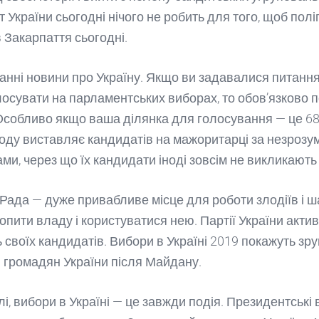
 України сьогодні нічого не робить для того, щоб пол
 Закарпаття сьогодні.
танні новини про Україну. Якщо ви задавалися питання
олосувати на парламентських виборах, то обов’язково 
 Особливо якщо ваша ділянка для голосування — це 68
оду виставляє кандидатів на мажоритарці за незрозу
ми, через що їх кандидати іноді зовсім не викликають 
Рада — дуже привабливе місце для роботи злодіїв і ша
опити владу і користуватися нею. Партії України акти
 своїх кандидатів. Вибори в Україні 2019 покажуть зр
і громадян України після Майдану.
лі, вибори в Україні — це завжди подія. Президентські