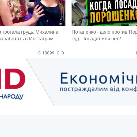
з трогала грудь. Михалина
Потапенко - дело против П
 заработать в Инстаграм
суд. Посадят или нет?
13099
0