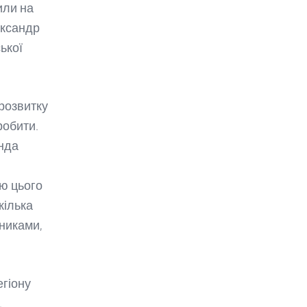
или на
ександр
ької
розвитку
робити.
нда
ю цього
кілька
никами,
егіону
.