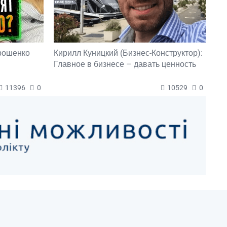
орошенко
Кирилл Куницкий (Бизнес-Конструктор):
Главное в бизнесе – давать ценность
11396
0
10529
0