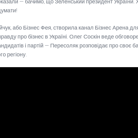
оказали — бачимо, що Зеленський президент України. Х
думати!
йчук, або Бізнес Фея, створила канал Бізнес Арена для
равду про бізнес в Україні. Олег Соскін веде обговор
кандидатів і партій — Пересоляк розповідає про своє б
го регіону.