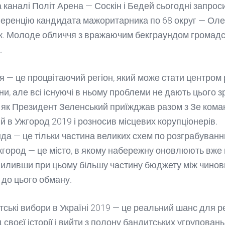
 каналі Політ Арена — Соскін і Бедей сьогодні запрос
еренцію кандидата мажоритарника по 68 округ — Ол
. Молоде обличчя з вражаючим бекграундом громадс
.
я — це процвітаючий регіон, який може стати центром 
їни, але всі існуючі в ньому проблеми не дають цього з
 як Президент Зеленський приїжджав разом з Зе кома
й в Ужгород 2019 і розносив місцевих корупціонерів.
да — це тільки частина великих схем по розграбуванн
Ужгород — це місто, в якому набережну оновлюють вже 
зпиливши при цьому більшу частину бюджету між чинов
 до цього обману.
ські вибори в Україні 2019 — це реальний шанс для р
д своєї історії і вийти з полону бандитських угруповань