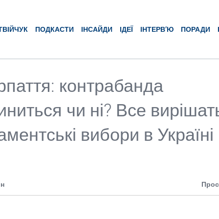
ТВІЙЧУК
ПОДКАСТИ
ІНСАЙДИ
ІДЕЇ
ІНТЕРВ’Ю
ПОРАДИ
рпаття: контрабанда
иниться чи ні? Все вирішат
аментські вибори в Україні
.
ин
Прос