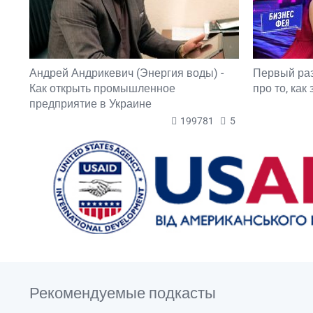
Андрей Андрикевич (Энергия воды) -
Первый ра
Как открыть промышленное
про то, как
предприятие в Украине
199781
5
Рекомендуемые подкасты