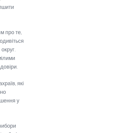
іпшити
м про те,
подивіться
 округ.
мілими
довіри.
храїв, які
вно
ушення у
 вибори