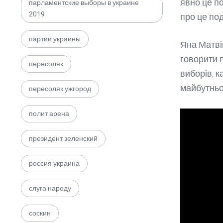
явно це п
парламентские выборы в украине
2019
про це по
партии украины
Яна Матві
говорити п
пересоляк
виборів, 
майбутньо
пересоляк ужгород
полит арена
президент зеленский
россия украина
слуга народу
соскин