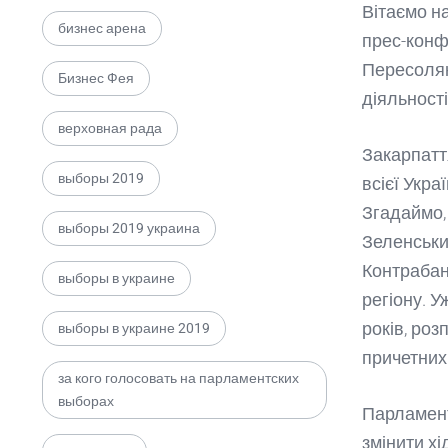
Вітаємо на
бизнес арена
прес-конф
Пересоляк
Бизнес Фея
діяльності
верховная рада
Закарпатт
выборы 2019
всієї Укра
Згадаймо,
выборы 2019 украина
Зеленськи
Контрабан
выборы в украине
регіону. 
років, ро
выборы в украине 2019
причетних
за кого голосовать на парламентских
выборах
Парламент
змінити хі