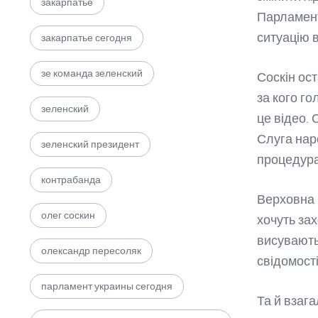
закарпатье
Парламент
ситуацію в
закарпатье сегодня
зе команда зеленский
Соскін ос
за кого г
зеленский
це відео.
Слуга нар
зеленский президент
процедура
контрабанда
Верховна 
олег соскин
хочуть зах
висувають
олександр пересоляк
свідомост
парламент украины сегодня
Та й взага