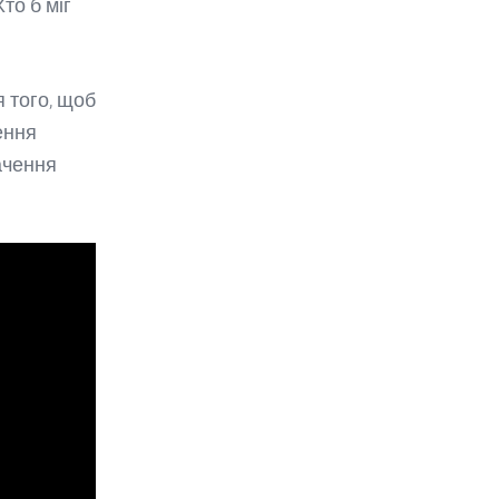
то б міг
 того, щоб
ення
ачення