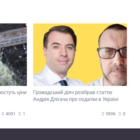
ростуть ціни
Громадський діяч розібрав статтю
Андрія Длігача про податки в Україні
4091
1
3906
0