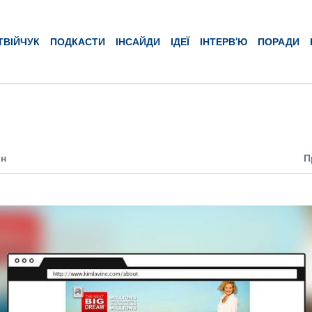
ТВІЙЧУК
ПОДКАСТИ
ІНСАЙДИ
ІДЕЇ
ІНТЕРВ’Ю
ПОРАДИ
ин
П