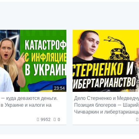
23:54
— куда деваются деньги.
Дело Стерненко и Медведчу
в Украине и налоги на
Позиция блогеров — Шарий
Чичваркин и либертарианц
9952
0