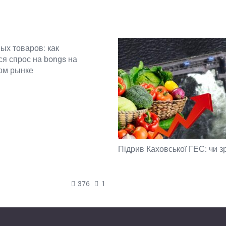
ых товаров: как
я спрос на bongs на
ом рынке
Підрив Каховської ГЕС: чи з
376
1