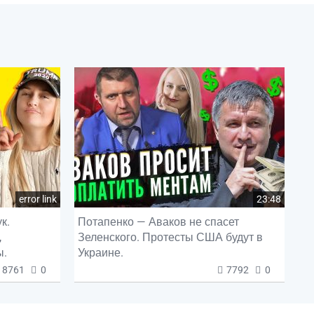
error link
23:48
к.
Потапенко — Аваков не спасет
,
Зеленского. Протесты США будут в
ы.
Украине.
8761
0
7792
0