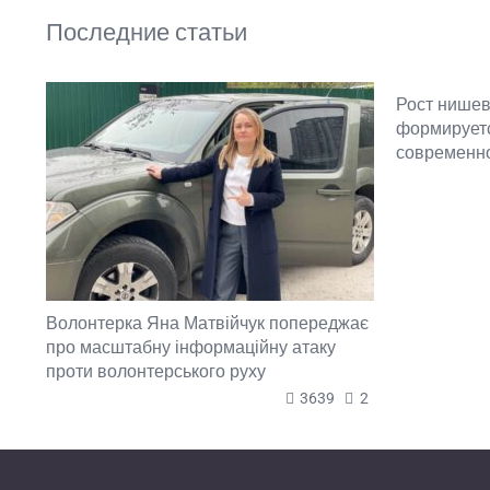
Последние статьи
Рост нишев
формируетс
современн
Волонтерка Яна Матвійчук попереджає
про масштабну інформаційну атаку
проти волонтерського руху
3639
2