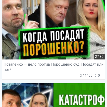
27:30
Потапенко — дело против Порошенко суд. Посадят или
нет?
11400
0