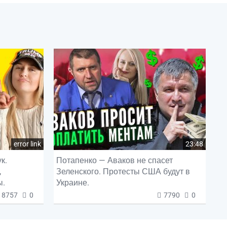
error link
23:48
к.
Потапенко — Аваков не спасет
,
Зеленского. Протесты США будут в
ы.
Украине.
8757
0
7790
0