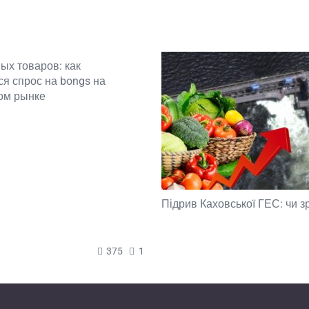
ых товаров: как
я спрос на bongs на
ом рынке
Підрив Каховської ГЕС: чи з
375
1