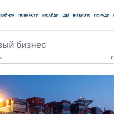
ТВІЙЧУК
ПОДКАСТИ
ІНСАЙДИ
ІДЕЇ
ІНТЕРВ’Ю
ПОРАДИ
вый бизнес
ин
П