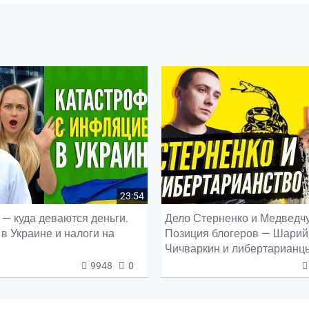
23:54
— куда деваются деньги.
Дело Стерненко и Медведчу
в Украине и налоги на
Позиция блогеров — Шарий
Чичваркин и либертарианц
9948
0