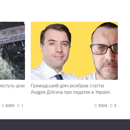
ростуть ціни
Громадський діяч розібрав статтю
Андрія Длігача про податки в Україні
4089
1
3904
0