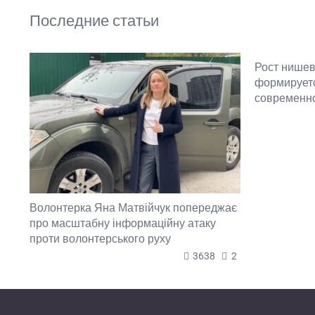
Последние статьи
Рост нишев
формируетс
современн
Волонтерка Яна Матвійчук попереджає
про масштабну інформаційну атаку
проти волонтерського руху
3638
2