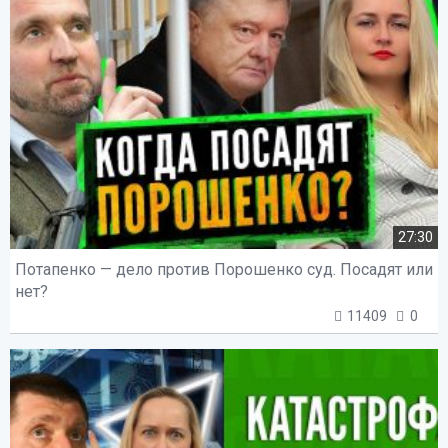
27:30
Потапенко — дело против Порошенко суд. Посадят или
нет?
11409
0