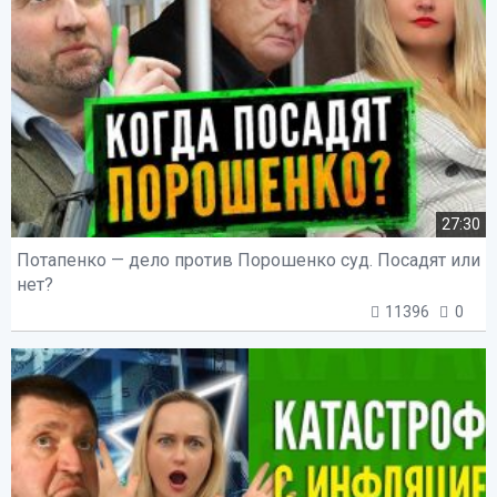
27:30
Потапенко — дело против Порошенко суд. Посадят или
нет?
11396
0