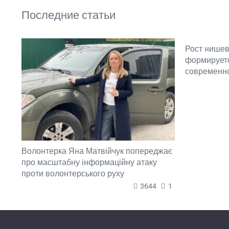
Последние статьи
Рост нишев
формируетс
современн
Волонтерка Яна Матвійчук попереджає
про масштабну інформаційну атаку
проти волонтерського руху
3644
1