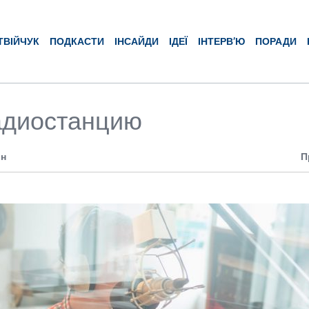
ТВІЙЧУК
ПОДКАСТИ
ІНСАЙДИ
ІДЕЇ
ІНТЕРВ’Ю
ПОРАДИ
адиостанцию
ин
П