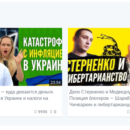
23:54
— куда деваются деньги.
Дело Стерненко и Медведчу
в Украине и налоги на
Позиция блогеров — Шарий
Чичваркин и либертарианц
9956
0