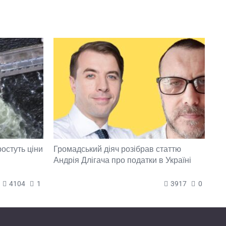
ростуть ціни
Громадський діяч розібрав статтю
Андрія Длігача про податки в Україні
4104
1
3917
0