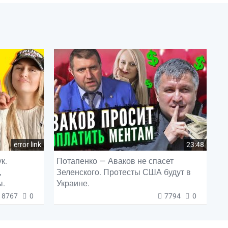
error link
23:48
к.
Потапенко — Аваков не спасет
,
Зеленского. Протесты США будут в
ы.
Украине.
8767
0
7794
0