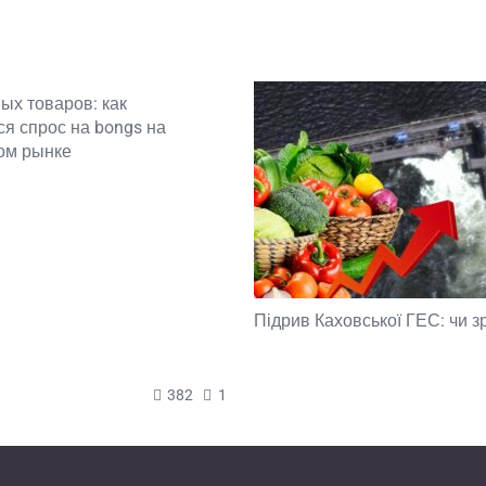
ых товаров: как
я спрос на bongs на
ом рынке
Підрив Каховської ГЕС: чи з
382
1