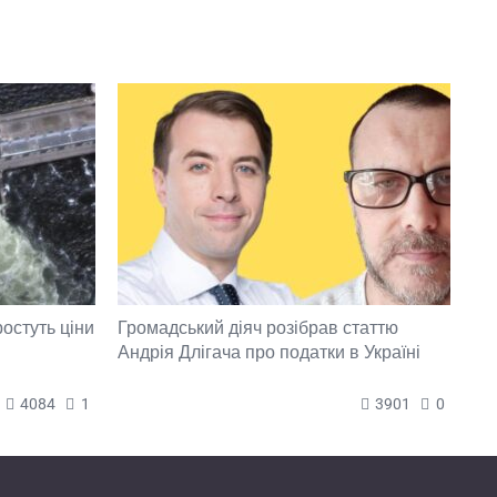
ростуть ціни
Громадський діяч розібрав статтю
Андрія Длігача про податки в Україні
4084
1
3901
0