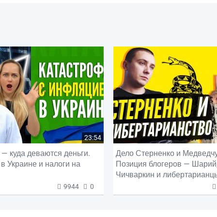
23:54
— куда деваются деньги.
Дело Стерненко и Медведчу
в Украине и налоги на
Позиция блогеров — Шарий
Чичваркин и либертарианц
9944
0