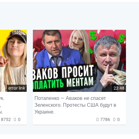
error link
23:48
к.
Потапенко — Аваков не спасет
,
Зеленского. Протесты США будут в
ы.
Украине.
8752
0
7786
0