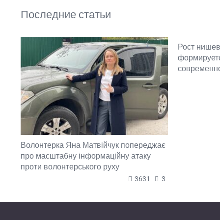
Последние статьи
Рост нишев
формируетс
современн
Волонтерка Яна Матвійчук попереджає
про масштабну інформаційну атаку
проти волонтерського руху
3631
3