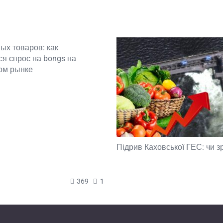
ых товаров: как
я спрос на bongs на
ом рынке
Підрив Каховської ГЕС: чи з
369
1