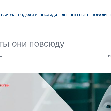
ТВІЙЧУК
ПОДКАСТИ
ІНСАЙДИ
ІДЕЇ
ІНТЕРВ’Ю
ПОРАДИ
ты-они-повсюду
ин
П