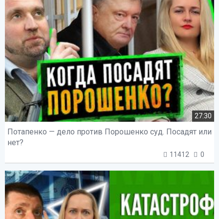
27:30
Потапенко — дело против Порошенко суд. Посадят или
нет?
11412
0