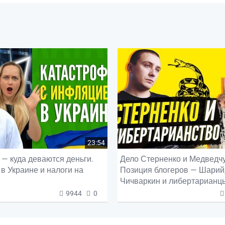
23:54
— куда деваются деньги.
Дело Стерненко и Медведчу
в Украине и налоги на
Позиция блогеров — Шарий
Чичваркин и либертарианц
9944
0