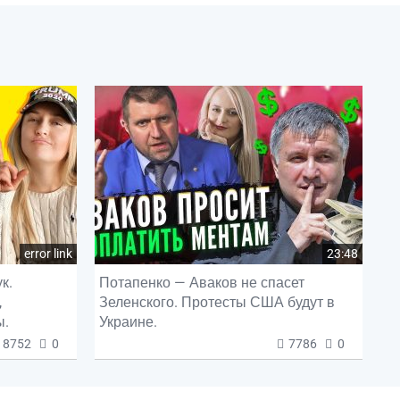
error link
23:48
к.
Потапенко — Аваков не спасет
,
Зеленского. Протесты США будут в
ы.
Украине.
8752
0
7786
0