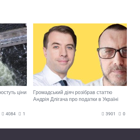
ростуть ціни
Громадський діяч розібрав статтю
Андрія Длігача про податки в Україні
4084
1
3901
0