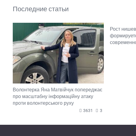
Последние статьи
Рост нишев
формируетс
современн
Волонтерка Яна Матвійчук попереджає
про масштабну інформаційну атаку
проти волонтерського руху
3631
3