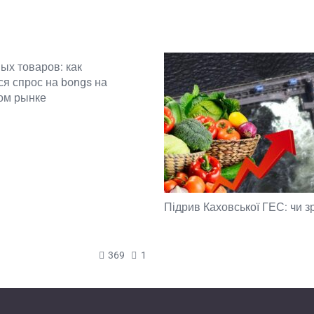
ых товаров: как
я спрос на bongs на
ом рынке
Підрив Каховської ГЕС: чи з
369
1