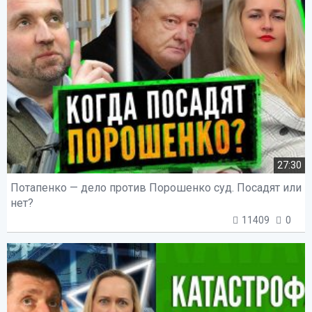
27:30
Потапенко — дело против Порошенко суд. Посадят или
нет?
11409
0