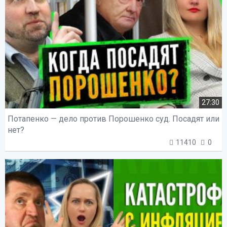
27:30
Потапенко — дело против Порошенко суд. Посадят или
нет?
11410
0