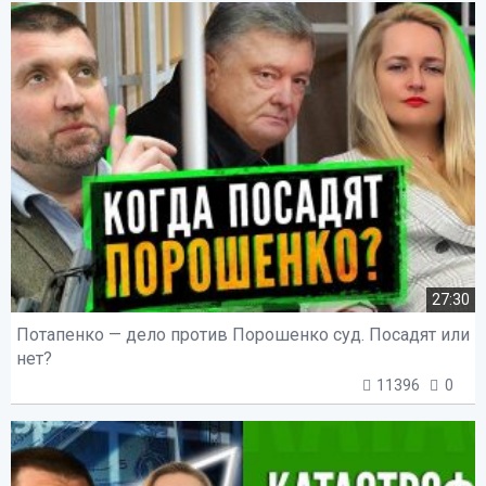
27:30
Потапенко — дело против Порошенко суд. Посадят или
нет?
11396
0