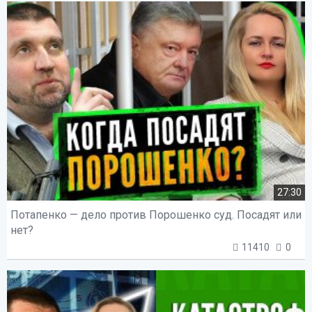
27:30
Потапенко — дело против Порошенко суд. Посадят или
нет?
11410
0