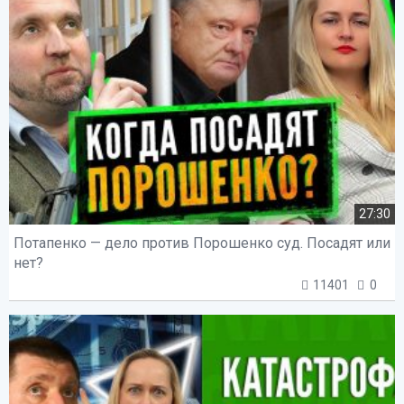
27:30
Потапенко — дело против Порошенко суд. Посадят или
нет?
11401
0