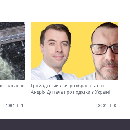
ростуть ціни
Громадський діяч розібрав статтю
Андрія Длігача про податки в Україні
4084
1
3901
0