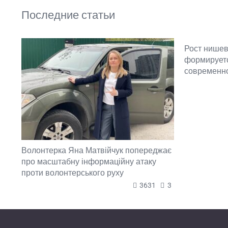
Последние статьи
Рост нишев
формируетс
современн
Волонтерка Яна Матвійчук попереджає
про масштабну інформаційну атаку
проти волонтерського руху
3631
3