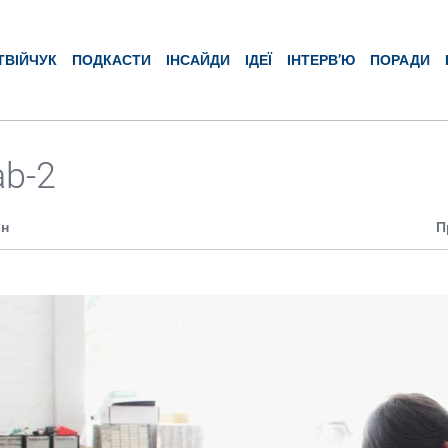
ТВІЙЧУК
ПОДКАСТИ
ІНСАЙДИ
ІДЕЇ
ІНТЕРВ’Ю
ПОРАДИ
ab-2
ин
П