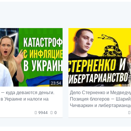
23:54
— куда деваются деньги.
Дело Стерненко и Медведчу
в Украине и налоги на
Позиция блогеров — Шарий
Чичваркин и либертарианц
9944
0