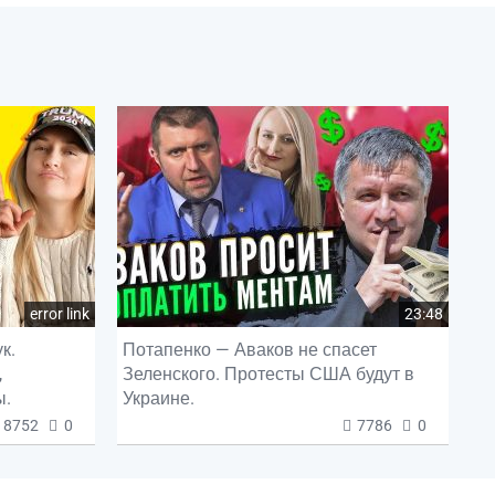
error link
23:48
к.
Потапенко — Аваков не спасет
,
Зеленского. Протесты США будут в
ы.
Украине.
8752
0
7786
0