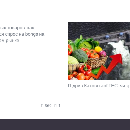
ых товаров: как
я спрос на bongs на
ом рынке
Підрив Каховської ГЕС: чи з
369
1