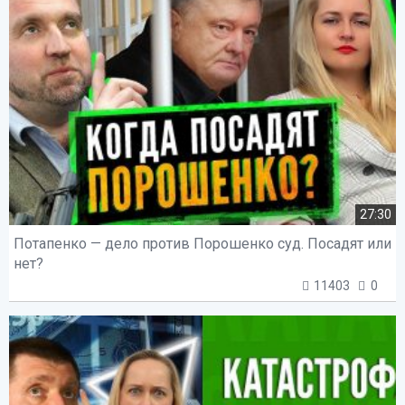
27:30
Потапенко — дело против Порошенко суд. Посадят или
нет?
11403
0