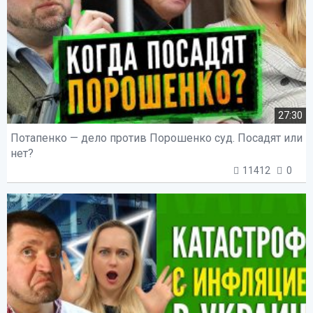
27:30
Потапенко — дело против Порошенко суд. Посадят или
нет?
11412
0