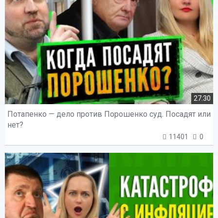
27:30
Потапенко — дело против Порошенко суд. Посадят или
нет?
11401
0