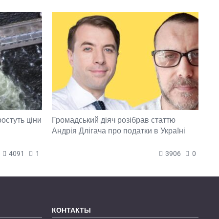
ростуть ціни
Громадський діяч розібрав статтю
Андрія Длігача про податки в Україні
4091
1
3906
0
КОНТАКТЫ