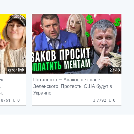
error link
23:48
к.
Потапенко — Аваков не спасет
,
Зеленского. Протесты США будут в
ы.
Украине.
8761
0
7792
0