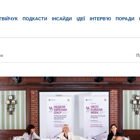
ТВІЙЧУК
ПОДКАСТИ
ІНСАЙДИ
ІДЕЇ
ІНТЕРВ’Ю
ПОРАДИ
ин
П