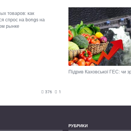
ых товаров: как
я спрос на bongs на
ом рынке
Підрив Каховської ГЕС: чи з
376
1
РУБРИКИ