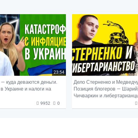
23:54
— куда деваются деньги.
Дело Стерненко и Медведчу
в Украине и налоги на
Позиция блогеров — Шарий
Чичваркин и либертарианц
9952
0