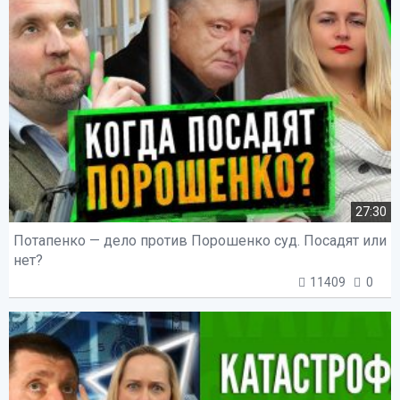
27:30
Потапенко — дело против Порошенко суд. Посадят или
нет?
11409
0