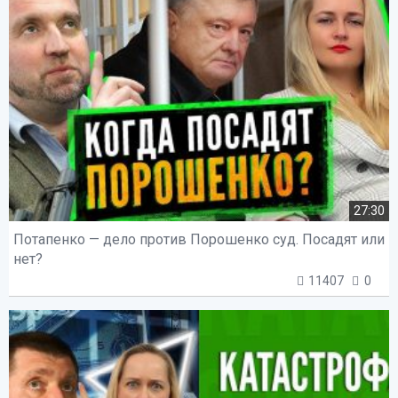
27:30
Потапенко — дело против Порошенко суд. Посадят или
нет?
11407
0