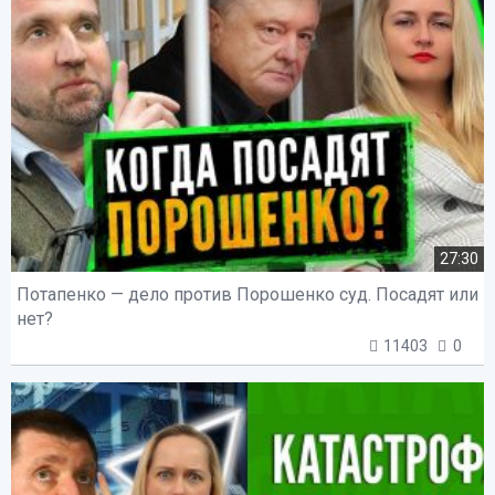
27:30
Потапенко — дело против Порошенко суд. Посадят или
нет?
11403
0