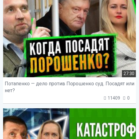
27:30
Потапенко — дело против Порошенко суд. Посадят или
нет?
11409
0