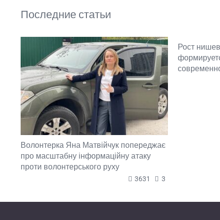
Последние статьи
Рост нишев
формируетс
современн
Волонтерка Яна Матвійчук попереджає
про масштабну інформаційну атаку
проти волонтерського руху
3631
3