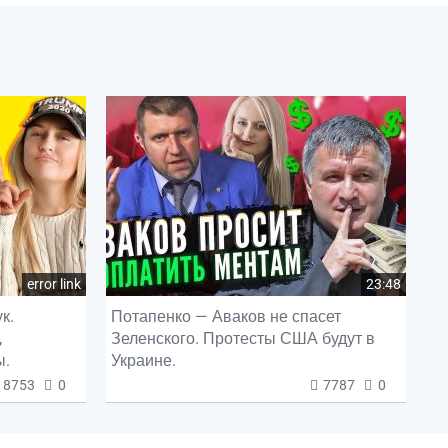
error link
23:48
к.
Потапенко — Аваков не спасет
,
Зеленского. Протесты США будут в
ы.
Украине.
8753
0
7787
0