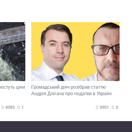
ростуть ціни
Громадський діяч розібрав статтю
Андрія Длігача про податки в Україні
4085
1
3901
0