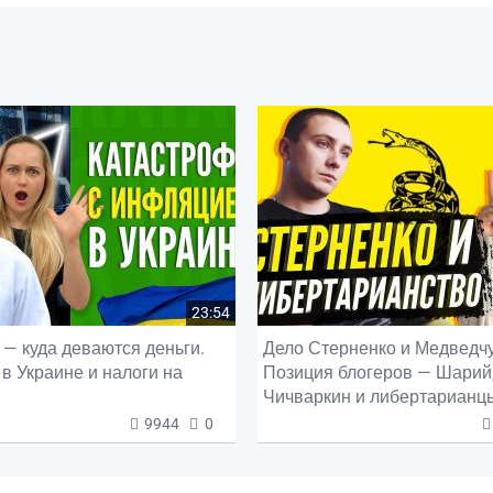
23:54
— куда деваются деньги.
Дело Стерненко и Медведчу
в Украине и налоги на
Позиция блогеров — Шарий
Чичваркин и либертарианц
9944
0