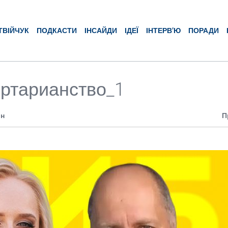
ТВІЙЧУК
ПОДКАСТИ
ІНСАЙДИ
ІДЕЇ
ІНТЕРВ’Ю
ПОРАДИ
ртарианство_1
ин
П