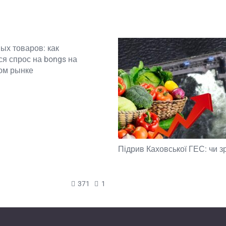
ых товаров: как
я спрос на bongs на
ом рынке
Підрив Каховської ГЕС: чи з
371
1