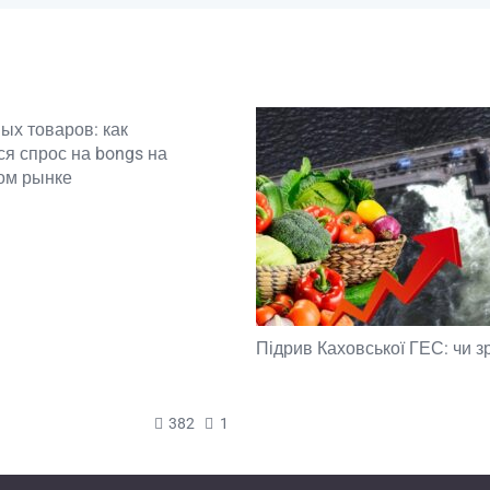
ых товаров: как
я спрос на bongs на
ом рынке
Підрив Каховської ГЕС: чи з
382
1