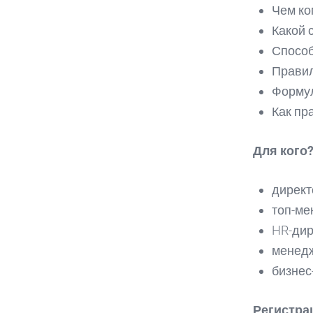
Чем ко
Какой 
Способ
Правил
Форму
Как пр
Для кого
директ
топ-ме
HR-дир
менедж
бизнес
Регистра