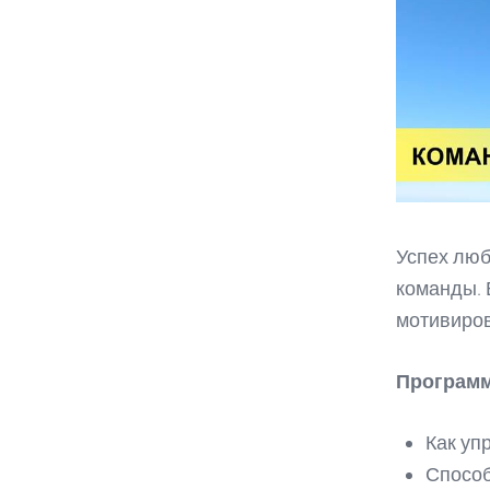
Успех люб
команды. 
мотивиров
Програм
Как уп
Способ