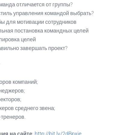
манда отличается от группы?
стиль управления командой выбрать?
ы для мотивации сотрудников
ьная постановка командных целей
лировка целей
авильно завершать проект?
?
оров компаний;
неджеров;
екторов;
еров среднего звена;
-тренеров.
ция на сайте
:
http://bit.ly/2dBpxje