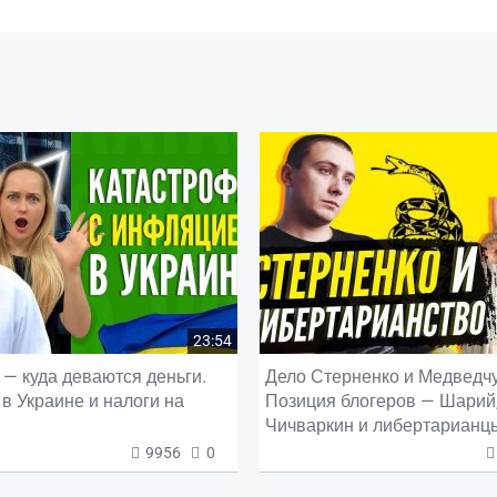
23:54
— куда деваются деньги.
Дело Стерненко и Медведчу
в Украине и налоги на
Позиция блогеров — Шарий
Чичваркин и либертарианц
9956
0