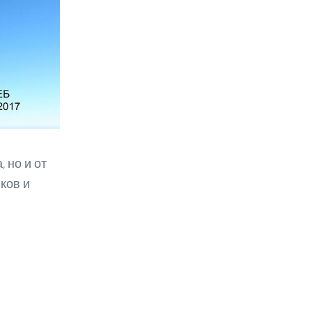
 но и от
ков и