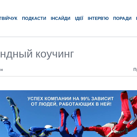
ТВІЙЧУК
ПОДКАСТИ
ІНСАЙДИ
ІДЕЇ
ІНТЕРВ’Ю
ПОРАДИ
ндный коучинг
ин
П