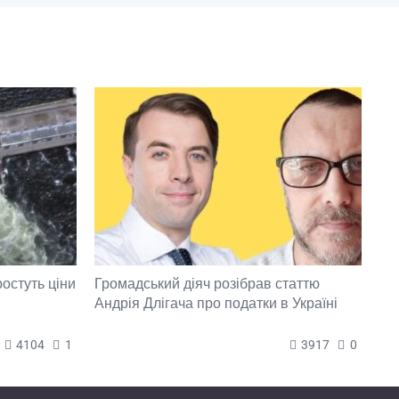
ростуть ціни
Громадський діяч розібрав статтю
Андрія Длігача про податки в Україні
4104
1
3917
0