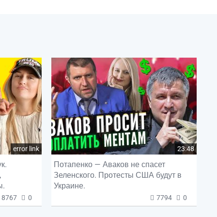
error link
23:48
к.
Потапенко — Аваков не спасет
,
Зеленского. Протесты США будут в
ы.
Украине.
8767
0
7794
0