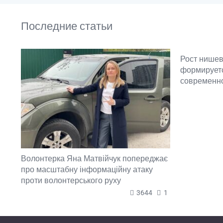
Последние статьи
Рост нишев
формируетс
современн
Волонтерка Яна Матвійчук попереджає
про масштабну інформаційну атаку
проти волонтерського руху
3644
1