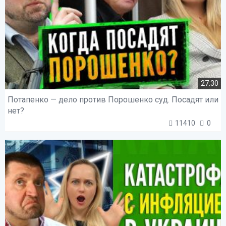
27:30
Потапенко — дело против Порошенко суд. Посадят или
нет?
11410
0