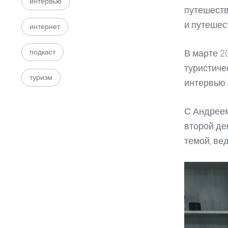
интервью
путешеств
и путешес
интернет
подкаст
В марте 2
туристиче
туризм
интервью 
С Андреем
второй де
темой, ве