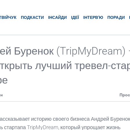
ТВІЙЧУК
ПОДКАСТИ
ІНСАЙДИ
ІДЕЇ
ІНТЕРВ’Ю
ПОРАДИ
ей Буренок (TripMyDream)
открыть лучший тревел-ста
ре
ин
Прос
ассказывает историю своего бизнеса Андрей Бурено
ь стартапа TripMyDream, который упрощает жизнь