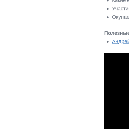
Какие 
Участи
Окупае
Полезные
Андрей