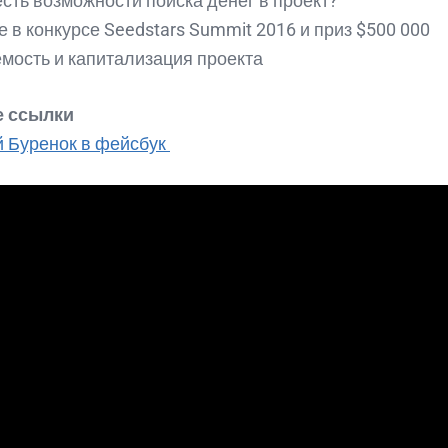
есть возможности поиска денег в проект?
е в конкурсе Seedstars Summit 2016 и приз $500 000
мость и капитализация проекта
 ссылки
 Буренок в фейсбук