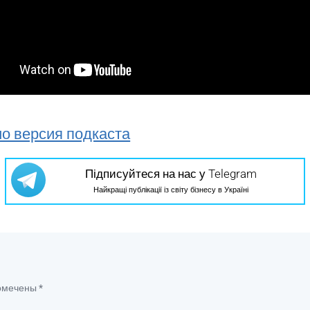
о версия подкаста
Підписуйтеся на нас у Telegram
Найкращі публікації із світу бізнесу в Україні
помечены
*