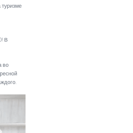
а туризме
! В
а во
ересной
аждого.