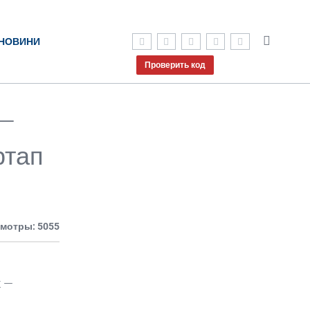
НОВИНИ
Проверить код
 —
ртап
мотры: 5055
к —