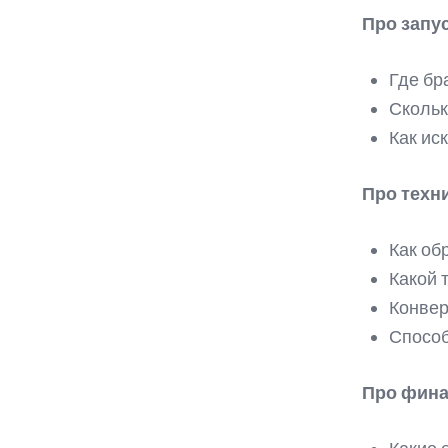
Про запус
Где бр
Скольк
Как ис
Про техн
Как об
Какой 
Конвер
Способ
Про фина