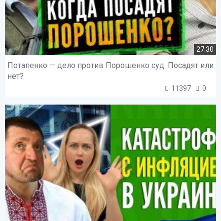
27:30
Потапенко — дело против Порошенко суд. Посадят или
нет?
11397
0