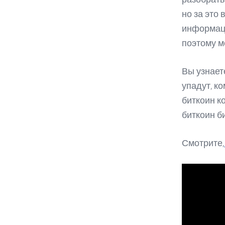
но за это
информаци
поэтому м
Вы узнает
упадут, к
биткоин к
биткоин б
Смотрите,