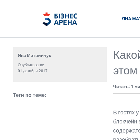
ЯНА МА
Какой
Яна Матвийчук
Опубликовано:
этом
01 декабря 2017
Читать: 1 м
Теги по теме:
В гостях 
блокчейн 
содержате
разобрать