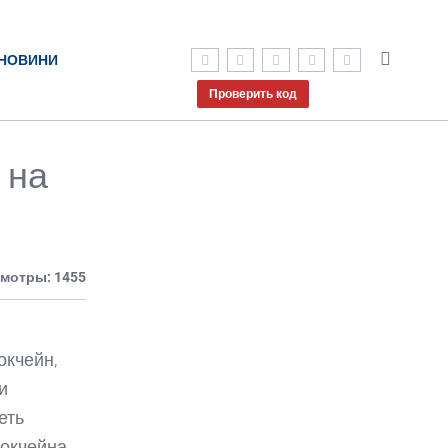
НОВИНИ
Проверить код
 на
мотры: 1455
окчейн,
и
еть
окчейна,