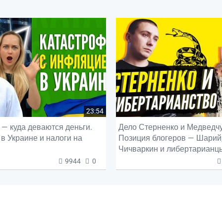
23:54
— куда деваются деньги.
Дело Стерненко и Медведчу
в Украине и налоги на
Позиция блогеров — Шарий
Чичваркин и либертарианц
9944
0