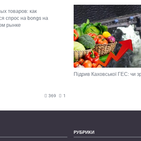
ых товаров: как
я спрос на bongs на
ом рынке
Підрив Каховської ГЕС: чи з
369
1
РУБРИКИ