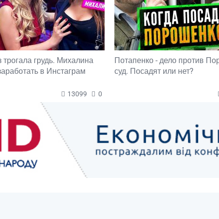
з трогала грудь. Михалина
Потапенко - дело против П
 заработать в Инстаграм
суд. Посадят или нет?
13099
0