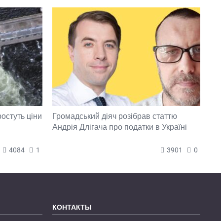
ростуть ціни
Громадський діяч розібрав статтю
Андрія Длігача про податки в Україні
4084
1
3901
0
КОНТАКТЫ