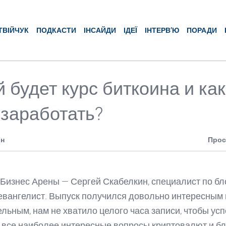
ТВІЙЧУК
ПОДКАСТИ
ІНСАЙДИ
ІДЕЇ
ІНТЕРВ’Ю
ПОРАДИ
 будет курс биткоина и как
 заработать?
ин
Прос
у Бизнес Арены — Сергей Скабелкин, специалист по бл
евангелист. Выпуск получился довольно интересным 
льным, нам не хватило целого часа записи, чтобы усп
 все наиболее интересные вопросы криптовалют и бл