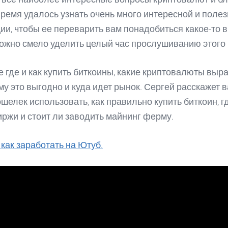
 время удалось узнать очень много интересной и поле
и, чтобы ее переварить вам понадобиться какое-то в
ожно смело уделить целый час прослушиванию этого 
е где и как купить биткоины, какие криптовалюты выра
ому это выгодно и куда идет рынок. Сергей расскажет 
ошелек использовать, как правильно купить биткоин, г
иржи и стоит ли заводить майнинг ферму.
как заработать на Ютуб.