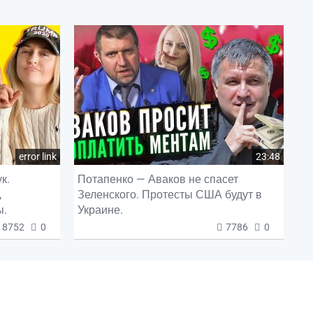
error link
23:48
к.
Потапенко — Аваков не спасет
,
Зеленского. Протесты США будут в
ы.
Украине.
8752
0
7786
0