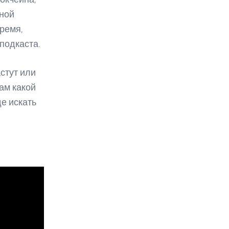
зной
ремя,
подкаста.
стут или
вам какой
де искать