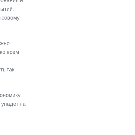
рования и
ытий:
ансовому
ожно
ко всем
ь так,
кономику
 упадет на