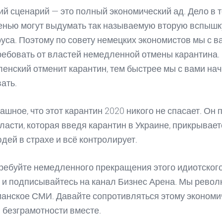
тий сценарий — это полный экономический ад. Дело в т
енью могут выдумать так называемую вторую вспышк
уса. Поэтому по совету немецких экономистов мы с в
ебовать от властей немедленной отмены карантина.
ленский отменит карантин, тем быстрее мы с вами на
ать.
ашное, что этот карантин 2020 никого не спасает. Он 
ласти, которая введя карантин в Украине, прикрывает
дей в страхе и всё контролирует.
ребуйте немедленного прекращения этого идиотског
 и подписывайтесь на канал Бизнес Арена. Мы рево
анское СМИ. Давайте сопротивляться этому экономи
 безграмотности вместе.