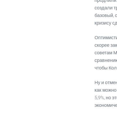
продлили.
создали т
базовый, 
кризису сд
Оптимисти
скорее за
советам М
сравнению
чтобы Кол
Ну и отме
как можно
5,9%, но 
экономиче