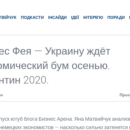
ТВІЙЧУК
ПОДКАСТИ
ІНСАЙДИ
ІДЕЇ
ІНТЕРВ’Ю
ПОРАДИ
ес Фея — Украину ждёт
омический бум осенью.
нтин 2020.
ин
Прос
уск ютуб блога Бизнес Арена. Яна Матвийчук анализ
немецких экономистов — насколько сильно затянется 