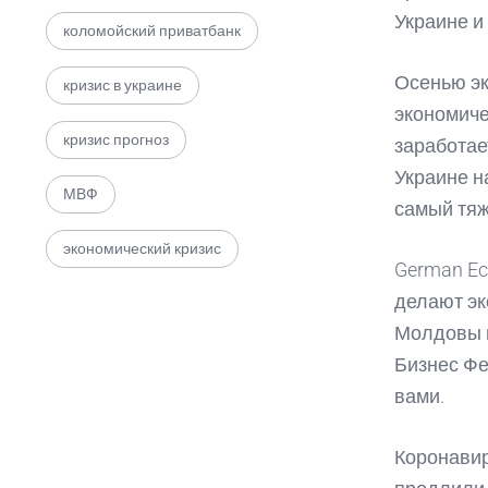
Украине и 
коломойский приватбанк
Осенью эк
кризис в украине
экономиче
кризис прогноз
заработае
Украине на
МВФ
самый тяж
экономический кризис
German Ec
делают эк
Молдовы и
Бизнес Фе
вами.
Коронавир