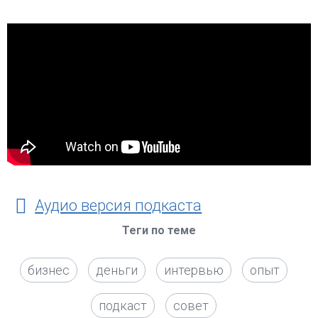
Аудио версия подкаста
Теги по теме
бизнес
деньги
интервью
опыт
подкаст
совет