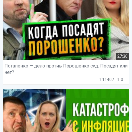
27:30
Потапенко — дело против Порошенко суд. Посадят или
нет?
11407
0