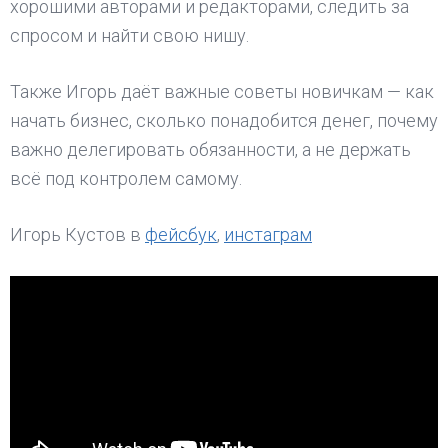
хорошими авторами и редакторами, следить за
спросом и найти свою нишу.
Также Игорь даёт важные советы новичкам — как
начать бизнес, сколько понадобится денег, почему
важно делегировать обязанности, а не держать
всё под контролем самому.
Игорь Кустов в
фейсбук
,
инстаграм