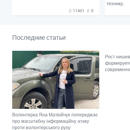
технику.
11401
0
Последние статьи
Рост нишев
формируетс
современн
Волонтерка Яна Матвійчук попереджає
про масштабну інформаційну атаку
проти волонтерського руху