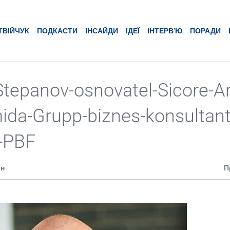
ТВІЙЧУК
ПОДКАСТИ
ІНСАЙДИ
ІДЕЇ
ІНТЕРВ’Ю
ПОРАДИ
Stepanov-osnovatel-Sicore-Ar
ida-Grupp-biznes-konsultant
o-PBF
ин
П