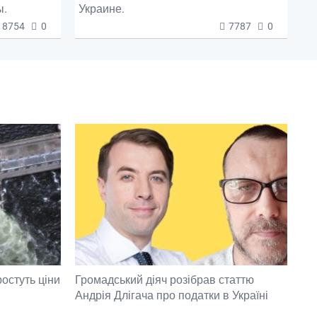
ы.
Украине.
8754
0
7787
0
ростуть ціни
Громадський діяч розібрав статтю
Андрія Длігача про податки в Україні