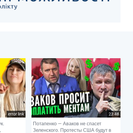
error link
23:48
к.
Потапенко — Аваков не спасет
,
Зеленского. Протесты США будут в