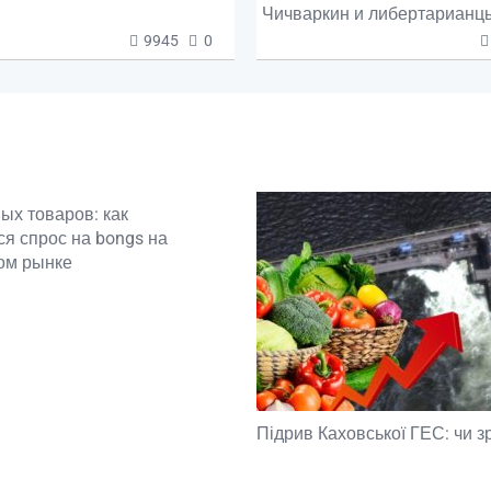
Чичваркин и либертарианц
9945
0
ых товаров: как
я спрос на bongs на
ом рынке
Підрив Каховської ГЕС: чи з