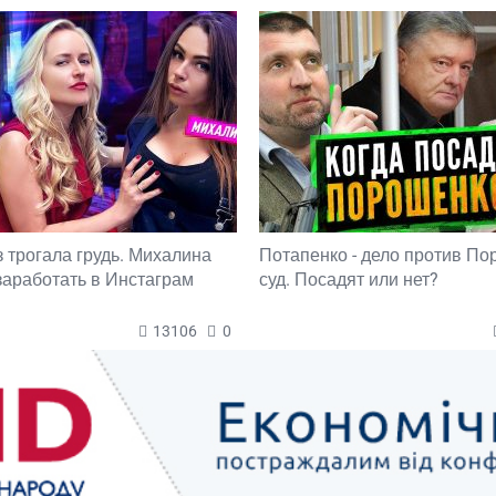
з трогала грудь. Михалина
Потапенко - дело против П
 заработать в Инстаграм
суд. Посадят или нет?
13106
0