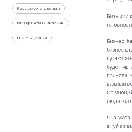
Как заработать деньги
Бить или 
как заработать миллион
готовност
секреты успехи
Бизнес Фе
бизнес кл
пугают эти
будет, мы 
приняла. Я
важный во
Со мной, 
люди, кот
Яна Матви
ютуб кана