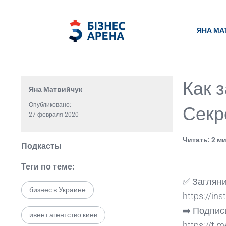
ЯНА МА
Как 
Яна Матвийчук
Опубликовано:
Секр
27 февраля 2020
Читать: 2 м
Подкасты
Теги по теме:
✅ Загляни
бизнес в Украине
https://i
➡️ Подпис
ивент агентство киев
https://t.