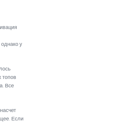
тивация
 однако у
илось
х топов
а. Все
насчет
щее. Если