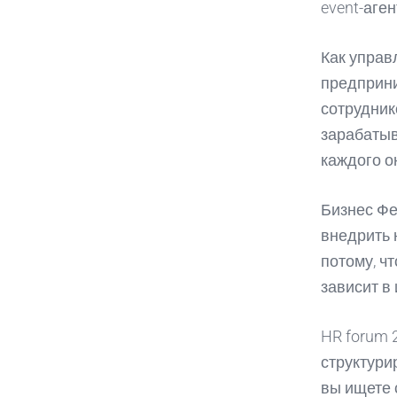
event-аге
Как управ
предприни
сотрудник
зарабатыв
каждого о
Бизнес Фе
внедрить 
потому, ч
зависит в
HR forum 
структури
вы ищете 