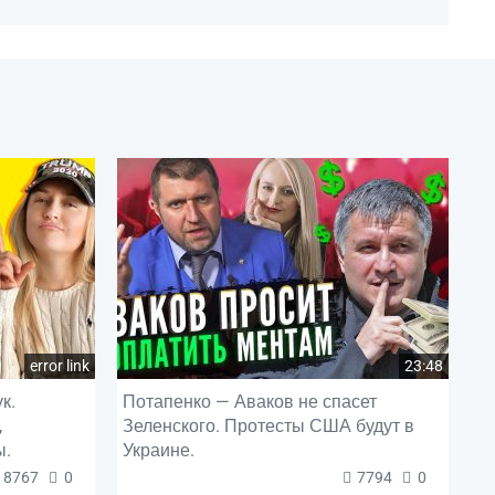
error link
23:48
к.
Потапенко — Аваков не спасет
,
Зеленского. Протесты США будут в
ы.
Украине.
8767
0
7794
0