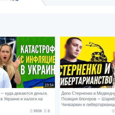
23:54
— куда деваются деньги.
Дело Стерненко и Медведчу
в Украине и налоги на
Позиция блогеров — Шарий
Чичваркин и либертарианц
9956
0