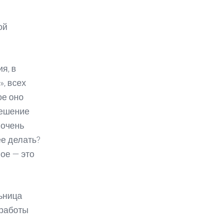
ой
я, в
, всех
ое оно
 решение
 очень
ее делать?
ое — это
ьница
 работы