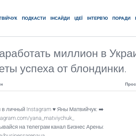
ТВІЙЧУК
ПОДКАСТИ
ІНСАЙДИ
ІДЕЇ
ІНТЕРВ’Ю
ПОРАДИ
заработать миллион в Укра
еты успеха от блондинки.
ин
Прос
 в личный Instagram ♥️ Яны Матвийчук: ➡️
nstagram.com/yana_matviychuk_
ывайся на телеграм канал Бизнес Арены:
me/businessarenaua