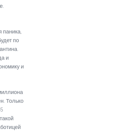
е.
я паника,
будет по
антина.
да и
кономику и
 миллиона
н. Только
 5
такой
аботицей