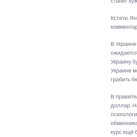
станет ху
Кстати, Я
комментар
В Украине
ожидается
Украину б
Украине м
грабить б
В правите
доллар. Н
психологи
обменника
курс ещё 