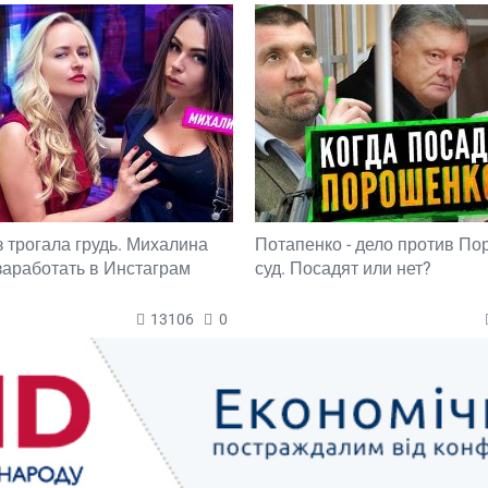
з трогала грудь. Михалина
Потапенко - дело против П
 заработать в Инстаграм
суд. Посадят или нет?
13106
0