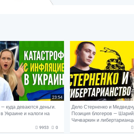
23:54
— куда деваются деньги.
Дело Стерненко и Медведчу
в Украине и налоги на
Позиция блогеров — Шарий
Чичваркин и либертарианц
9953
0