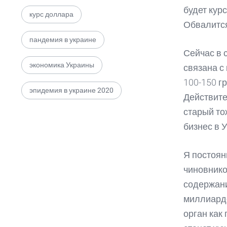
будет кур
курс доллара
Обвалится
пандемия в украине
Сейчас в 
экономика Украины
связана с
100-150 г
эпидемия в украине 2020
Действите
старый то
бизнес в 
Я постоян
чиновнико
содержани
миллиардо
орган как