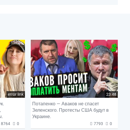
error link
23:48
к.
Потапенко — Аваков не спасет
,
Зеленского. Протесты США будут в
ы.
Украине.
8764
0
7793
0