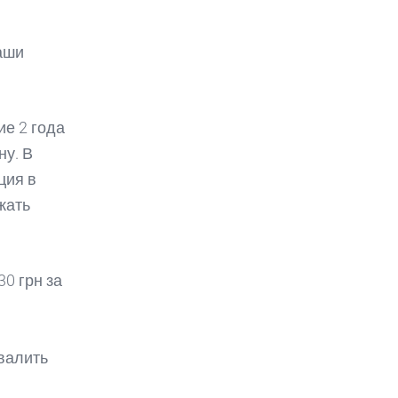
аши
е 2 года
ну. В
ция в
жать
30 грн за
бвалить