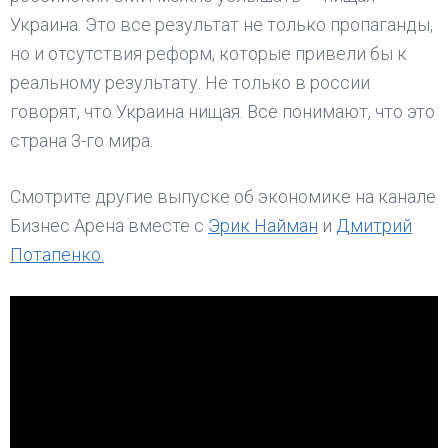
Украина. Это все результат не только пропаганды,
но и отсутствия реформ, которые привели бы к
реальному результату. Не только в россии
говорят, что Украина нищая. Все понимают, что это
страна 3-го мира.
Смотрите другие выпуске об экономике на канале
Бизнес Арена вместе с
Эрик Найман
и
Дмитрий
Потапенко.