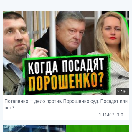
27:30
Потапенко — дело против Порошенко суд. Посадят или
нет?
11407
0