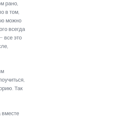
м рано,
о в том,
тью можно
ого всегда
– все это
сле,
ым
поучиться,
орию. Так
а вместе