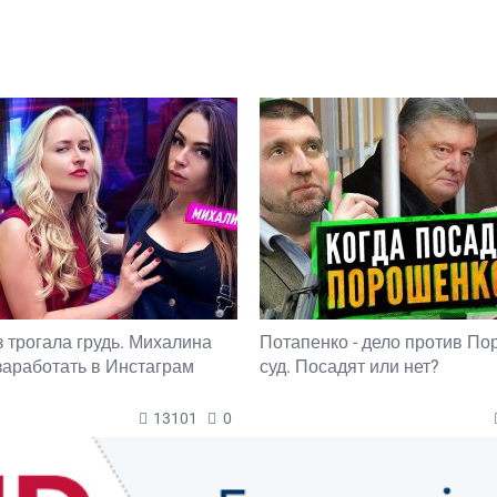
з трогала грудь. Михалина
Потапенко - дело против П
 заработать в Инстаграм
суд. Посадят или нет?
13101
0