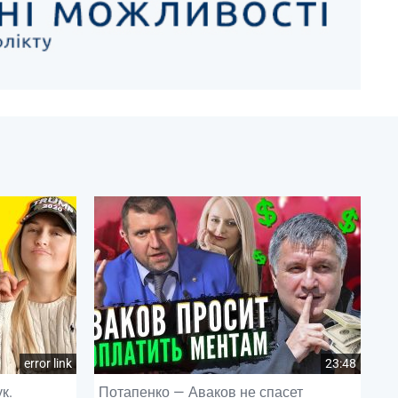
error link
23:48
к.
Потапенко — Аваков не спасет