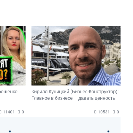
орошенко
Кирилл Куницкий (Бизнес-Конструктор):
Главное в бизнесе – давать ценность
11401
0
10531
0