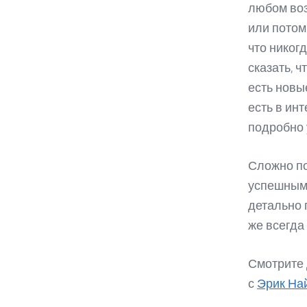
любом воз
или потом
что никог
сказать, ч
есть новы
есть в ин
подробно у
Сложно по
успешным 
детально 
же всегда
Смотрите 
с
Эрик На