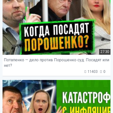
27:30
Потапенко — дело против Порошенко суд. Посадят или
нет?
11403
0