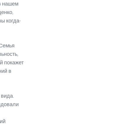
 в нашем
енко,
вы когда-
 Семья
ьность,
й покажет
ний в
 вида.
ендовали
щий