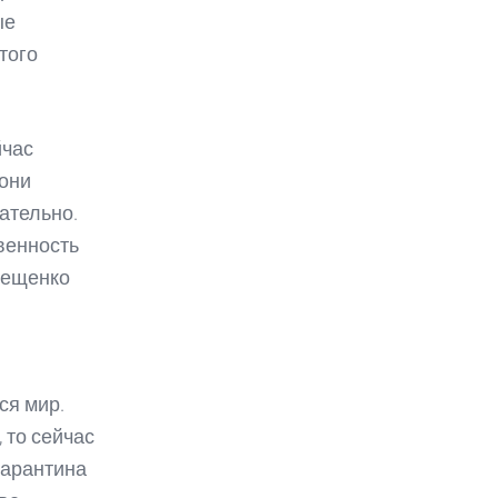
ые
того
йчас
 они
ательно.
венность
рещенко
ся мир.
 то сейчас
карантина