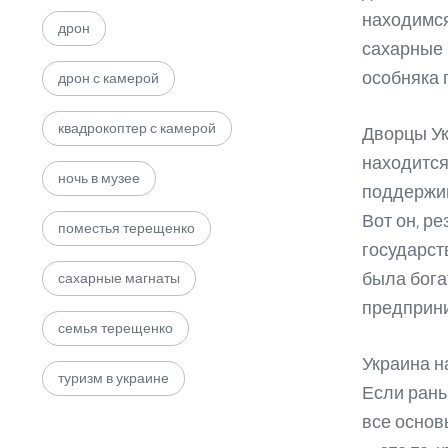
находимся
дрон
сахарные 
особняка 
дрон с камерой
квадрокоптер с камерой
Дворцы Ук
находится
ночь в музее
поддержив
Вот он, р
поместья терещенко
государст
была бога
сахарные магнаты
предприни
семья терещенко
Украина н
туризм в украине
Если рань
все основ