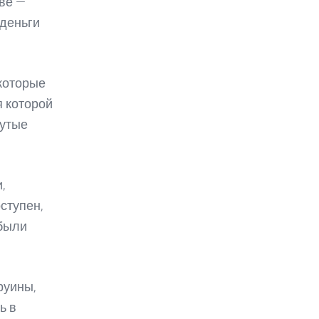
еве —
 деньги
которые
я которой
рутые
,
ступен,
 были
руины,
ь в