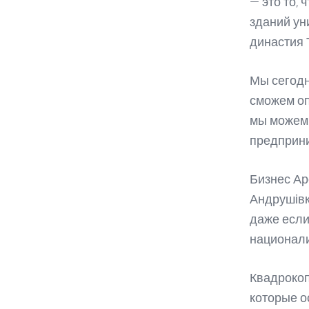
— это то, 
зданий ун
династия 
Мы сегодн
сможем оп
мы можем 
предприни
Бизнес Ар
Андрушівк
даже если
национал
Квадрокоп
которые о