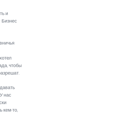
ть и
— Бизнес
овничья
 хотел
ада, чтобы
разрешат.
здавать
У нас
ски
ь кем-то,