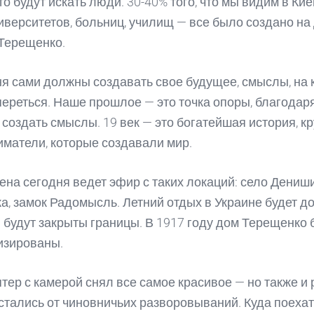
что будут искать люди. 30-40% того, что мы видим в Ки
иверситетов, больниц, училищ — все было создано на
Терещенко.
я сами должны создавать свое будущее, смыслы, на 
ереться. Наше прошлое — это точка опоры, благодар
создать смыслы. 19 век — это богатейшая история, к
матели, которые создавали мир.
ена сегодня ведет эфир с таких локаций: село Дениши
а, замок Радомысль. Летний отдых в Украине будет до
 будут закрыты границы. В 1917 году дом Терещенко
изированы.
тер с камерой снял все самое красивое — но также и 
стались от чиновничьих разворовываний. Куда поехат