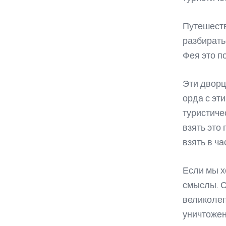
Путешеств
разбирать
Фея это п
Эти дворц
орда с эт
туристиче
взять это 
взять в ча
Если мы х
смыслы. С
великолеп
уничтожен