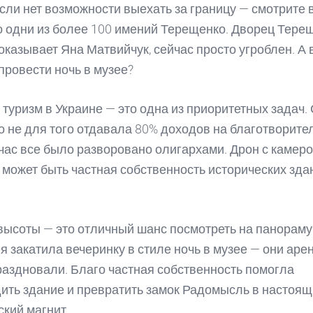
если нет возможности выехать за границу — смотрите
о одни из более 100 имений Терещенко. Дворец Терещ
оказывает Яна Матвийчук, сейчас просто угроблен. А 
 провести ночь в музее?
 туризм в Украине — это одна из приоритетных задач.
 не для того отдавала 80% доходов на благотворител
час все было разворовано олигархами. Дрон с камеро
й может быть частная собственность исторических зда
высоты — это отличный шанс посмотреть на панораму
я закатила вечеринку в стиле ночь в музее — они ар
праздновали. Благо частная собственность помогла
ить здание и превратить замок Радомысль в настоя
ский магнит.