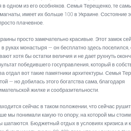
 в одном из его особняков. Семья Терещенко, те сам
магнаты, имеет их больше 100 в Украине. Состояние э
просто плачевное.
раины просто замечательно красивые. Этот замок се
 в руках монастыря — он бесплатно здесь поселился,
ают хотя бы остатки величия и не дает рухнуть оконч
езультат победившего госуправления, который в собст
ва отдал вот такие памятники архитектуры. Семья Те
той — но добилась этого богатства сама, благодаря
мательской жилке и сообразительности.
аходится сейчас в таком положении, что сейчас рушит
ше мы понимали какую-то опору, на которой мы стоим,
ы шатаются. Бюджетный отдых в условиях кризиса и 