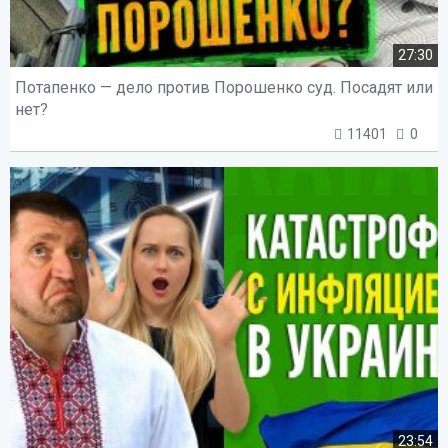
27:30
Потапенко — дело против Порошенко суд. Посадят или
нет?
11401
0
23:54