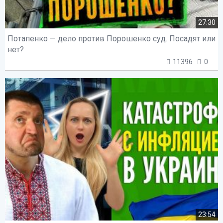
27:30
Потапенко — дело против Порошенко суд. Посадят или
нет?
11396
0
23:54